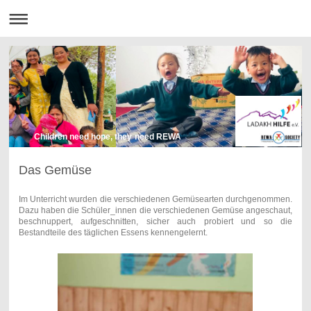
Children need hope, they need REWA
Das Gemüse
Im Unterricht wurden die verschiedenen Gemüsearten durchgenommen.
Dazu haben die Schüler_innen die verschiedenen Gemüse angeschaut,
beschnuppert, aufgeschnitten, sicher auch probiert und so die
Bestandteile des täglichen Essens kennengelernt.