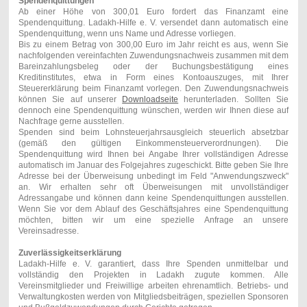
Spendenquittungen
Ab einer Höhe von 300,01 Euro fordert das Finanzamt eine
Spendenquittung. Ladakh-Hilfe e. V. versendet dann automatisch eine
Spendenquittung, wenn uns Name und Adresse vorliegen.
Bis zu einem Betrag von 300,00 Euro im Jahr reicht es aus, wenn Sie
nachfolgenden vereinfachten Zuwendungsnachweis zusammen mit dem
Bareinzahlungsbeleg oder der Buchungsbestätigung eines
Kreditinstitutes, etwa in Form eines Kontoauszuges, mit Ihrer
Steuererklärung beim Finanzamt vorlegen. Den Zuwendungsnachweis
können Sie auf unserer
Downloadseite
herunterladen. Sollten Sie
dennoch eine Spendenquittung wünschen, werden wir Ihnen diese auf
Nachfrage gerne ausstellen.
Spenden sind beim Lohnsteuerjahrsausgleich steuerlich absetzbar
(gemäß den gültigen Einkommensteuerverordnungen). Die
Spendenquittung wird Ihnen bei Angabe Ihrer vollständigen Adresse
automatisch im Januar des Folgejahres zugeschickt. Bitte geben Sie Ihre
Adresse bei der Überweisung unbedingt im Feld "Anwendungszweck"
an. Wir erhalten sehr oft Überweisungen mit unvollständiger
Adressangabe und können dann keine Spendenquittungen ausstellen.
Wenn Sie vor dem Ablauf des Geschäftsjahres eine Spendenquittung
möchten, bitten wir um eine spezielle Anfrage an unsere
Vereinsadresse.
Zuverlässigkeitserklärung
Ladakh-Hilfe e. V. garantiert, dass Ihre Spenden unmittelbar und
vollständig den Projekten in Ladakh zugute kommen. Alle
Vereinsmitglieder und Freiwillige arbeiten ehrenamtlich. Betriebs- und
Verwaltungkosten werden von Mitgliedsbeiträgen, speziellen Sponsoren