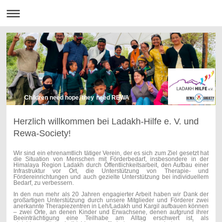
Children need hope, they need REWA
Herzlich willkommen bei Ladakh-Hilfe e. V. und
Rewa-Society!
Wir sind ein ehrenamtlich tätiger Verein, der es sich zum Ziel gesetzt hat
die Situation von Menschen mit Förderbedarf, insbesondere in der
Himalaya Region Ladakh durch Öffentlichkeitsarbeit, den Aufbau einer
Infrastruktur vor Ort, die Unterstützung von Therapie- und
Fördereinrichtungen und auch gezielte Unterstützung bei individuellem
Bedarf, zu verbessern.
In den nun mehr als 20 Jahren engagierter Arbeit haben wir Dank der
großartigen Unterstützung durch unsere Mitglieder und Förderer zwei
anerkannte Therapiezentren in Leh/Ladakh und Kargil aufbauen können
– zwei Orte, an denen Kinder und Erwachsene, denen aufgrund ihrer
Beeinträchtigung eine Teilhabe am Alltag erschwert ist, als