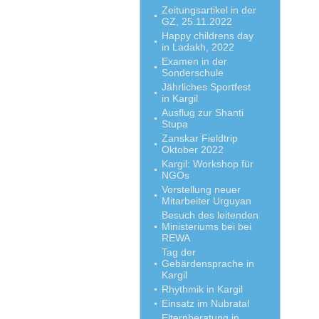
Zeitungsartikel in der
GZ, 25.11.2022
Happy childrens day
in Ladakh, 2022
Examen in der
Sonderschule
Jährliches Sportfest
in Kargil
Ausflug zur Shanti
Stupa
Zanskar Fieldtrip
Oktober 2022
Kargil: Workshop für
NGOs
Vorstellung neuer
Mitarbeiter Urguyan
Besuch des leitenden
Ministeriums bei bei
REWA
Tag der
Gebärdensprache in
Kargil
Rhythmik in Kargil
Einsatz im Nubratal
Elternberatung in