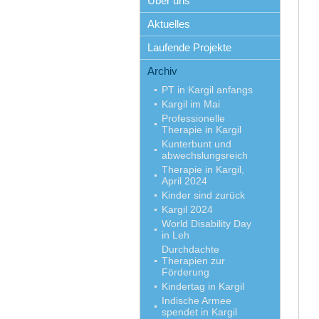
Über uns
Aktuelles
Laufende Projekte
Archiv
PT in Kargil anfangs
Kargil im Mai
Professionelle
Therapie in Kargil
Kunterbunt und
abwechslungsreich
Therapie in Kargil,
April 2024
Kinder sind zurück
Kargil 2024
World Disability Day
in Leh
Durchdachte
Therapien zur
Förderung
Kindertag in Kargil
Indische Armee
spendet in Kargil