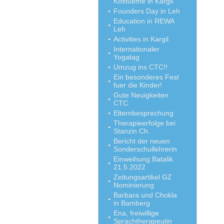
Kostueme in Kargil
Founders Day in Leh
Education in REWA
Leh
Activities in Kargil
Internationaler
Yogatag
Umzug ins CTC!!
Ein besonderes Fest
fuer die Kinder!
Gute Neuigkeiten
CTC
Elternbesprechung
Therapieerfolge bei
Stanzin Ch.
Bericht der neuen
Sonderschullehrerin
Einweihung Batalik
21.5.2022
Zeitungsartikel GZ
Nominierung
Barbara und Chokla
in Bamberg
Ena, freiwillige
Sprachtherapeutin