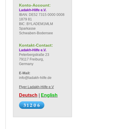
Konto-Account:
Ladakh-Hilfe e.V.
IBAN: DE52 7315 0000 0008
1879 81
BIC: BYLADEM1MLM
Sparkasse
Schwaben-Bodensee
Kontakt-Contact:
Ladakh-Hilfe e.V.
Peterbergstraße 23
79117 Freiburg,
Germany
E-Mail:
info@ladakh-hilfe.de
Flyer Ladakh-Hilfe e.V
Deutsch
|
English