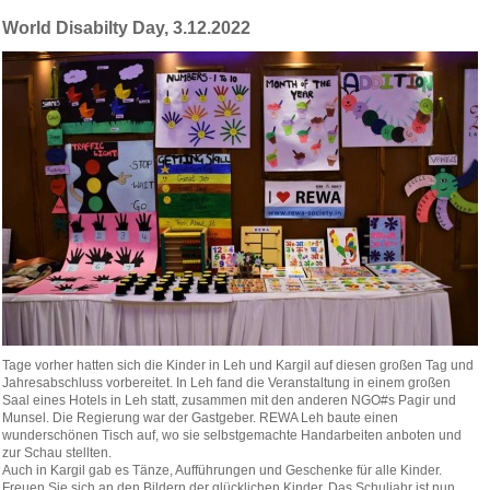
World Disabilty Day, 3.12.2022
Tage vorher hatten sich die Kinder in Leh und Kargil auf diesen großen Tag und
Jahresabschluss vorbereitet. In Leh fand die Veranstaltung in einem großen
Saal eines Hotels in Leh statt, zusammen mit den anderen NGO#s Pagir und
Munsel. Die Regierung war der Gastgeber. REWA Leh baute einen
wunderschönen Tisch auf, wo sie selbstgemachte Handarbeiten anboten und
zur Schau stellten.
Auch in Kargil gab es Tänze, Aufführungen und Geschenke für alle Kinder.
Freuen Sie sich an den Bildern der glücklichen Kinder. Das Schuljahr ist nun