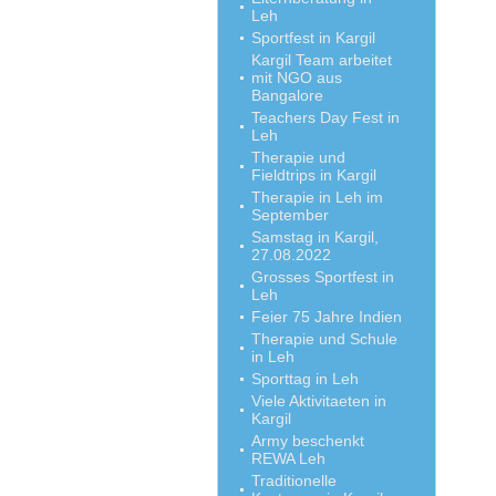
Leh
Sportfest in Kargil
Kargil Team arbeitet
mit NGO aus
Bangalore
Teachers Day Fest in
Leh
Therapie und
Fieldtrips in Kargil
Therapie in Leh im
September
Samstag in Kargil,
27.08.2022
Grosses Sportfest in
Leh
Feier 75 Jahre Indien
Therapie und Schule
in Leh
Sporttag in Leh
Viele Aktivitaeten in
Kargil
Army beschenkt
REWA Leh
Traditionelle