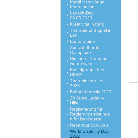
Kargil Hand-Auge
Koordination
Ladakh-Day,
08.05.2023
Kreativität in Kargil
Therapie und Spiel in
Leh
Bunte Steine
Special Bharat
Olympiade
Rinchen - Traeume
werde wahr
Bastelgruppe fuer
REWA!
Therapiestart Leh
2023
Bobath Intensiv 2023
20 Jahre Ladakh-
Hilfe
Registrierung für
Regierungsleistunge
n für Behinderte
Reparatur Schulbus
World Disability Day
2022