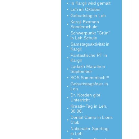
In Kargil wird gemalt
Leh im Oktober
Geburtstag in Leh
Kargil Examen
Sonderschule
Schwerpunkt "Grün"
in Leh Schule
Samstagsaktivität in
Kargil
Fantastische PT in
Kargil
Ladakh Marathon
September
SOS Sommerloch!!!
Geburtstagsfeier in
Leh
Dr. Norden gibt
Unterricht
Kreativ-Tag in Leh,
30.08.
Dental Camp in Lions
Club
Nationaler Sporttag
in Leh