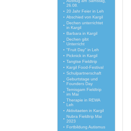
Ausflug am Samstag,
26.08.
20 Jahr Feier in Leh
Abschied von Kargil
Dechen unterrichtet
in Kargil
Barbara in Kargil
Dechen gibt
Unterricht
"Fruit Day" in Leh
Picknick in Kargil
Tangtse Fieldtrip
Kargil Food-Festival
Schulpartnerschaft
Geburtstage und
Founders Day
Temisgam Fieldtrip
im Mai
Therapie in REWA
Leh
Aktivitaeten in Kargil
Nubra Fieldtrip Mai
2023
Fortbildung Autismus