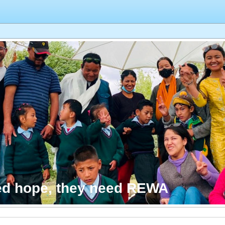
ed hope, they need REWA