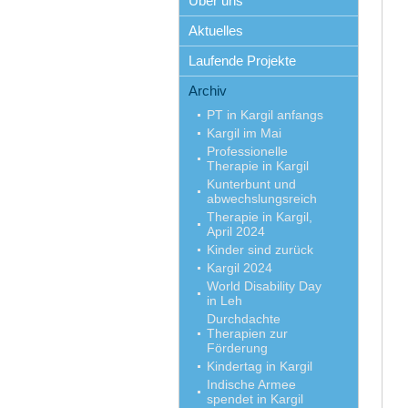
Über uns
Aktuelles
Laufende Projekte
Archiv
PT in Kargil anfangs
Kargil im Mai
Professionelle
Therapie in Kargil
Kunterbunt und
abwechslungsreich
Therapie in Kargil,
April 2024
Kinder sind zurück
Kargil 2024
World Disability Day
in Leh
Durchdachte
Therapien zur
Förderung
Kindertag in Kargil
Indische Armee
spendet in Kargil