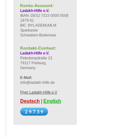
Konto-Account:
Ladakh-Hilfe e.V.
IBAN: DE52 7315 0000 0008
1879 81
BIC: BYLADEM1MLM
Sparkasse
Schwaben-Bodensee
Kontakt-Contact:
Ladakh-Hilfe e.V.
Peterbergstraße 23
79117 Freiburg,
Germany
E-Mail:
info@ladakh-hilfe.de
Flyer Ladakh-Hilfe e.V
Deutsch
|
English