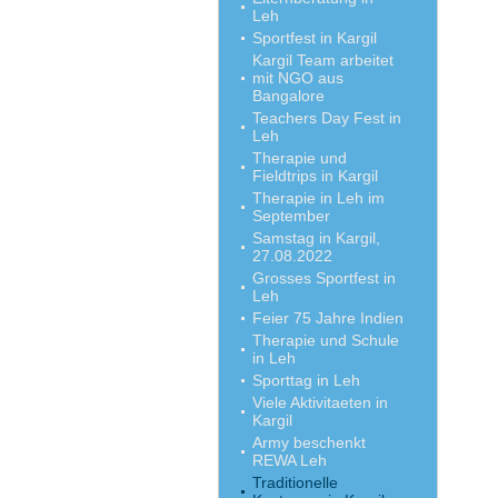
Leh
Sportfest in Kargil
Kargil Team arbeitet
mit NGO aus
Bangalore
Teachers Day Fest in
Leh
Therapie und
Fieldtrips in Kargil
Therapie in Leh im
September
Samstag in Kargil,
27.08.2022
Grosses Sportfest in
Leh
Feier 75 Jahre Indien
Therapie und Schule
in Leh
Sporttag in Leh
Viele Aktivitaeten in
Kargil
Army beschenkt
REWA Leh
Traditionelle