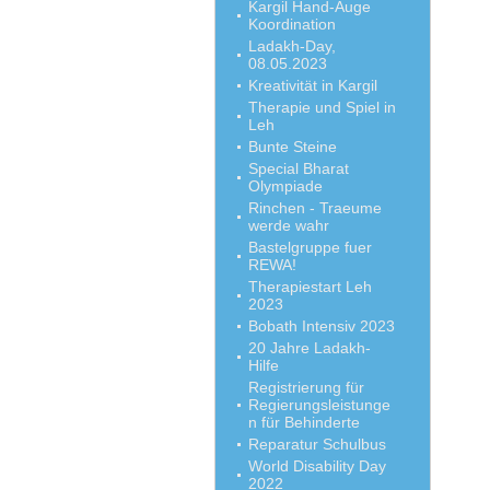
Kargil Hand-Auge
Koordination
Ladakh-Day,
08.05.2023
Kreativität in Kargil
Therapie und Spiel in
Leh
Bunte Steine
Special Bharat
Olympiade
Rinchen - Traeume
werde wahr
Bastelgruppe fuer
REWA!
Therapiestart Leh
2023
Bobath Intensiv 2023
20 Jahre Ladakh-
Hilfe
Registrierung für
Regierungsleistunge
n für Behinderte
Reparatur Schulbus
World Disability Day
2022