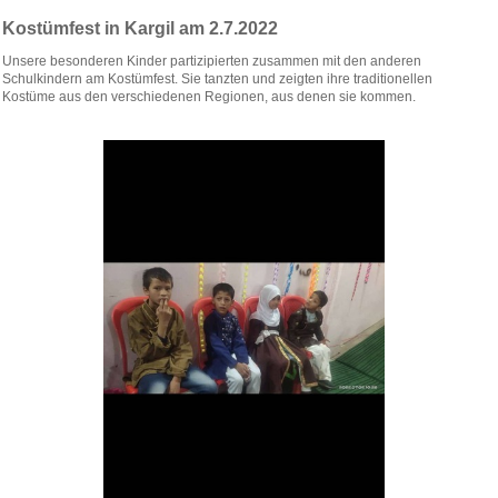
Kostümfest in Kargil am 2.7.2022
Unsere besonderen Kinder partizipierten zusammen mit den anderen
Schulkindern am Kostümfest. Sie tanzten und zeigten ihre traditionellen
Kostüme aus den verschiedenen Regionen, aus denen sie kommen.