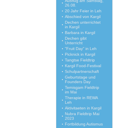
Ausflug am Samstag,
26.08.
20 Jahr Feier in Leh
Abschied von Kargil
Dechen unterrichtet
in Kargil
Barbara in Kargil
Dechen gibt
Unterricht
"Fruit Day" in Leh
Picknick in Kargil
Tangtse Fieldtrip
Kargil Food-Festival
Schulpartnerschaft
Geburtstage und
Founders Day
Temisgam Fieldtrip
im Mai
Therapie in REWA
Leh
Aktivitaeten in Kargil
Nubra Fieldtrip Mai
2023
Fortbildung Autismus