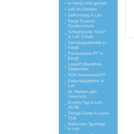
In Kargil wird gemalt
Leh im Oktober
Geburtstag in Leh
Kargil Examen
Sonderschule
Schwerpunkt "Grün"
in Leh Schule
Samstagsaktivität in
Kargil
Fantastische PT in
Kargil
Ladakh Marathon
September
SOS Sommerloch!!!
Geburtstagsfeier in
Leh
Dr. Norden gibt
Unterricht
Kreativ-Tag in Leh,
30.08.
Dental Camp in Lions
Club
Nationaler Sporttag
in Leh