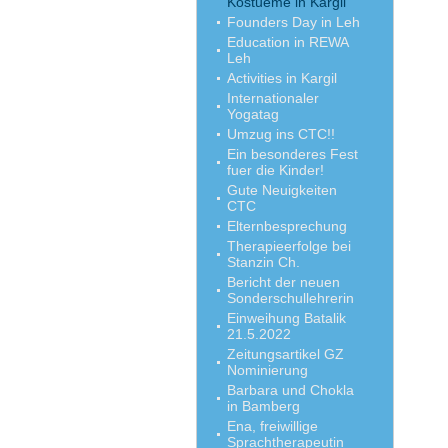
Kostueme in Kargil
Founders Day in Leh
Education in REWA
Leh
Activities in Kargil
Internationaler
Yogatag
Umzug ins CTC!!
Ein besonderes Fest
fuer die Kinder!
Gute Neuigkeiten
CTC
Elternbesprechung
Therapieerfolge bei
Stanzin Ch.
Bericht der neuen
Sonderschullehrerin
Einweihung Batalik
21.5.2022
Zeitungsartikel GZ
Nominierung
Barbara und Chokla
in Bamberg
Ena, freiwillige
Sprachtherapeutin