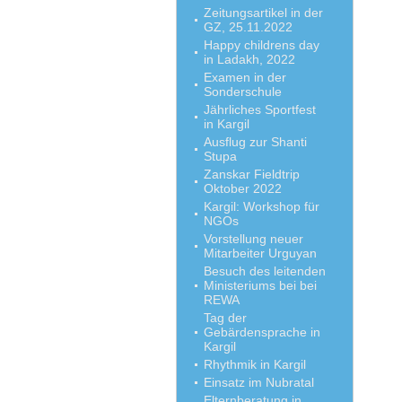
Zeitungsartikel in der
GZ, 25.11.2022
Happy childrens day
in Ladakh, 2022
Examen in der
Sonderschule
Jährliches Sportfest
in Kargil
Ausflug zur Shanti
Stupa
Zanskar Fieldtrip
Oktober 2022
Kargil: Workshop für
NGOs
Vorstellung neuer
Mitarbeiter Urguyan
Besuch des leitenden
Ministeriums bei bei
REWA
Tag der
Gebärdensprache in
Kargil
Rhythmik in Kargil
Einsatz im Nubratal
Elternberatung in