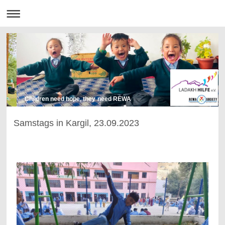
Children need hope, they need REWA
Samstags in Kargil, 23.09.2023