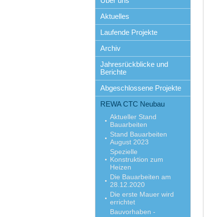
Über uns
Aktuelles
Laufende Projekte
Archiv
Jahresrückblicke und
Berichte
Abgeschlossene Projekte
REWA CTC Neubau
Aktueller Stand
Bauarbeiten
Stand Bauarbeiten
August 2023
Spezielle
Konstruktion zum
Heizen
Die Bauarbeiten am
28.12.2020
Die erste Mauer wird
errichtet
Bauvorhaben -