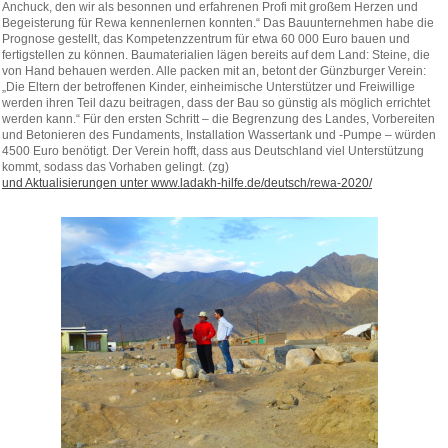
Anchuck, den wir als besonnen und erfahrenen Profi mit großem Herzen und
Begeisterung für Rewa kennenlernen konnten.“ Das Bauunternehmen habe die
Prognose gestellt, das Kompetenzzentrum für etwa 60 000 Euro bauen und
fertigstellen zu können. Baumaterialien lägen bereits auf dem Land: Steine, die
von Hand behauen werden. Alle packen mit an, betont der Günzburger Verein:
„Die Eltern der betroffenen Kinder, einheimische Unterstützer und Freiwillige
werden ihren Teil dazu beitragen, dass der Bau so günstig als möglich errichtet
werden kann.“ Für den ersten Schritt – die Begrenzung des Landes, Vorbereiten
und Betonieren des Fundaments, Installation Wassertank und -Pumpe – würden
4500 Euro benötigt. Der Verein hofft, dass aus Deutschland viel Unterstützung
kommt, sodass das Vorhaben gelingt. (zg)
und Aktualisierungen unter www.ladakh-hilfe.de/deutsch/rewa-2020/