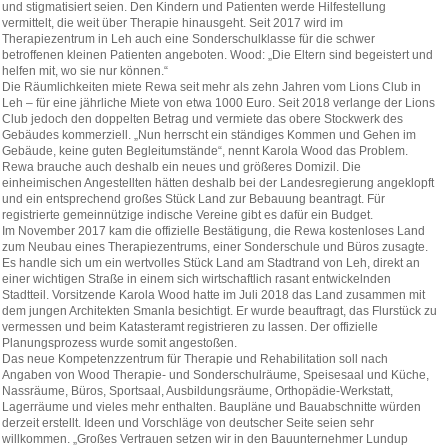
und stigmatisiert seien. Den Kindern und Patienten werde Hilfestellung
vermittelt, die weit über Therapie hinausgeht. Seit 2017 wird im
Therapiezentrum in Leh auch eine Sonderschulklasse für die schwer
betroffenen kleinen Patienten angeboten. Wood: „Die Eltern sind begeistert und
helfen mit, wo sie nur können.“
Die Räumlichkeiten miete Rewa seit mehr als zehn Jahren vom Lions Club in
Leh – für eine jährliche Miete von etwa 1000 Euro. Seit 2018 verlange der Lions
Club jedoch den doppelten Betrag und vermiete das obere Stockwerk des
Gebäudes kommerziell. „Nun herrscht ein ständiges Kommen und Gehen im
Gebäude, keine guten Begleitumstände“, nennt Karola Wood das Problem.
Rewa brauche auch deshalb ein neues und größeres Domizil. Die
einheimischen Angestellten hätten deshalb bei der Landesregierung angeklopft
und ein entsprechend großes Stück Land zur Bebauung beantragt. Für
registrierte gemeinnützige indische Vereine gibt es dafür ein Budget.
Im November 2017 kam die offizielle Bestätigung, die Rewa kostenloses Land
zum Neubau eines Therapiezentrums, einer Sonderschule und Büros zusagte.
Es handle sich um ein wertvolles Stück Land am Stadtrand von Leh, direkt an
einer wichtigen Straße in einem sich wirtschaftlich rasant entwickelnden
Stadtteil. Vorsitzende Karola Wood hatte im Juli 2018 das Land zusammen mit
dem jungen Architekten Smanla besichtigt. Er wurde beauftragt, das Flurstück zu
vermessen und beim Katasteramt registrieren zu lassen. Der offizielle
Planungsprozess wurde somit angestoßen.
Das neue Kompetenzzentrum für Therapie und Rehabilitation soll nach
Angaben von Wood Therapie- und Sonderschulräume, Speisesaal und Küche,
Nassräume, Büros, Sportsaal, Ausbildungsräume, Orthopädie-Werkstatt,
Lagerräume und vieles mehr enthalten. Baupläne und Bauabschnitte würden
derzeit erstellt. Ideen und Vorschläge von deutscher Seite seien sehr
willkommen. „Großes Vertrauen setzen wir in den Bauunternehmer Lundup