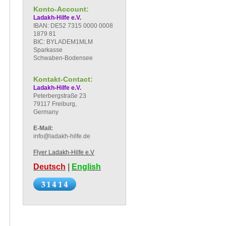
Konto-Account:
Ladakh-Hilfe e.V.
IBAN: DE52 7315 0000 0008
1879 81
BIC: BYLADEM1MLM
Sparkasse
Schwaben-Bodensee
Kontakt-Contact:
Ladakh-Hilfe e.V.
Peterbergstraße 23
79117 Freiburg,
Germany
E-Mail:
info@ladakh-hilfe.de
Flyer Ladakh-Hilfe e.V
Deutsch
|
English