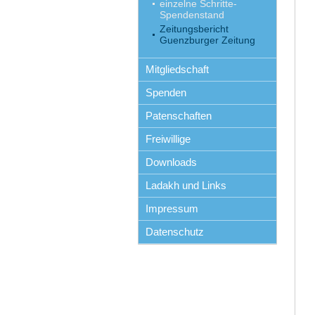
einzelne Schritte-
Spendenstand
Zeitungsbericht
Guenzburger Zeitung
Mitgliedschaft
Spenden
Patenschaften
Freiwillige
Downloads
Ladakh und Links
Impressum
Datenschutz