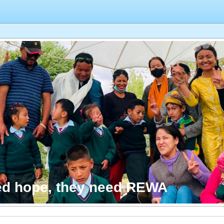
ed hope, they need REWA