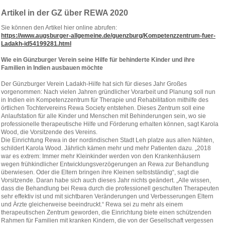
Artikel in der GZ über REWA 2020
Sie können den Artikel hier online abrufen:
https://www.augsburger-allgemeine.de/guenzburg/Kompetenzzentrum-fuer-
Ladakh-id54199281.html
Wie ein Günzburger Verein seine Hilfe für behinderte Kinder und ihre
Familien in Indien ausbauen möchte
Der Günzburger Verein Ladakh-Hilfe hat sich für dieses Jahr Großes
vorgenommen: Nach vielen Jahren gründlicher Vorarbeit und Planung soll nun
in Indien ein Kompetenzzentrum für Therapie und Rehabilitation mithilfe des
örtlichen Tochtervereins Rewa Society entstehen. Dieses Zentrum soll eine
Anlaufstation für alle Kinder und Menschen mit Behinderungen sein, wo sie
professionelle therapeutische Hilfe und Förderung erhalten können, sagt Karola
Wood, die Vorsitzende des Vereins.
Die Einrichtung Rewa in der nordindischen Stadt Leh platze aus allen Nähten,
schildert Karola Wood. Jährlich kämen mehr und mehr Patienten dazu. „2018
war es extrem: Immer mehr Kleinkinder werden von den Krankenhäusern
wegen frühkindlicher Entwicklungsverzögerungen an Rewa zur Behandlung
überwiesen. Oder die Eltern bringen ihre Kleinen selbstständig“, sagt die
Vorsitzende. Daran habe sich auch dieses Jahr nichts geändert. „Alle wissen,
dass die Behandlung bei Rewa durch die professionell geschulten Therapeuten
sehr effektiv ist und mit sichtbaren Veränderungen und Verbesserungen Eltern
und Ärzte gleicherweise beeindruckt.“ Rewa sei zu mehr als einem
therapeutischen Zentrum geworden, die Einrichtung biete einen schützenden
Rahmen für Familien mit kranken Kindern, die von der Gesellschaft vergessen