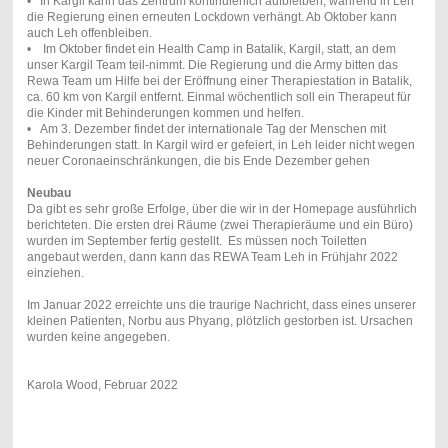
• In Kargil kann das Zentrum kontinuierlich aufbleiben, während in Leh
die Regierung einen erneuten Lockdown verhängt. Ab Oktober kann
auch Leh offenbleiben.
• Im Oktober findet ein Health Camp in Batalik, Kargil, statt, an dem
unser Kargil Team teil-nimmt. Die Regierung und die Army bitten das
Rewa Team um Hilfe bei der Eröffnung einer Therapiestation in Batalik,
ca. 60 km von Kargil entfernt. Einmal wöchentlich soll ein Therapeut für
die Kinder mit Behinderungen kommen und helfen.
• Am 3. Dezember findet der internationale Tag der Menschen mit
Behinderungen statt. In Kargil wird er gefeiert, in Leh leider nicht wegen
neuer Coronaeinschränkungen, die bis Ende Dezember gehen
Neubau
Da gibt es sehr große Erfolge, über die wir in der Homepage ausführlich
berichteten. Die ersten drei Räume (zwei Therapieräume und ein Büro)
wurden im September fertig gestellt. Es müssen noch Toiletten
angebaut werden, dann kann das REWA Team Leh in Frühjahr 2022
einziehen.
Im Januar 2022 erreichte uns die traurige Nachricht, dass eines unserer
kleinen Patienten, Norbu aus Phyang, plötzlich gestorben ist. Ursachen
wurden keine angegeben.
Karola Wood, Februar 2022