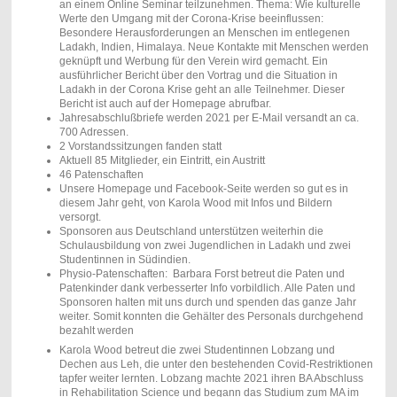
an einem Online Seminar teilzunehmen. Thema: Wie kulturelle
Werte den Umgang mit der Corona-Krise beeinflussen:
Besondere Herausforderungen an Menschen im entlegenen
Ladakh, Indien, Himalaya. Neue Kontakte mit Menschen werden
geknüpft und Werbung für den Verein wird gemacht. Ein
ausführlicher Bericht über den Vortrag und die Situation in
Ladakh in der Corona Krise geht an alle Teilnehmer. Dieser
Bericht ist auch auf der Homepage abrufbar.
Jahresabschlußbriefe werden 2021 per E-Mail versandt an ca.
700 Adressen.
2 Vorstandssitzungen fanden statt
Aktuell 85 Mitglieder, ein Eintritt, ein Austritt
46 Patenschaften
Unsere Homepage und Facebook-Seite werden so gut es in
diesem Jahr geht, von Karola Wood mit Infos und Bildern
versorgt.
Sponsoren aus Deutschland unterstützen weiterhin die
Schulausbildung von zwei Jugendlichen in Ladakh und zwei
Studentinnen in Südindien.
Physio-Patenschaften: Barbara Forst betreut die Paten und
Patenkinder dank verbesserter Info vorbildlich. Alle Paten und
Sponsoren halten mit uns durch und spenden das ganze Jahr
weiter. Somit konnten die Gehälter des Personals durchgehend
bezahlt werden
Karola Wood betreut die zwei Studentinnen Lobzang und
Dechen aus Leh, die unter den bestehenden Covid-Restriktionen
tapfer weiter lernten. Lobzang machte 2021 ihren BA Abschluss
in Rehabilitation Science und begann das Studium zum MA im