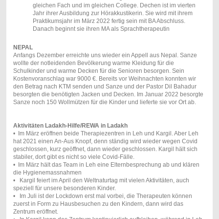
gleichen Fach und im gleichen College. Dechen ist im vierten
Jahr ihrer Ausbildung zur Hörakkustikerin. Sie wird mit ihrem
Praktikumsjahr im März 2022 fertig sein mit BA Abschluss.
Danach beginnt sie ihren MA als Sprachtherapeutin
NEPAL
Anfangs Dezember erreichte uns wieder ein Appell aus Nepal. Sanze
wollte der notleidenden Bevölkerung warme Kleidung für die
Schulkinder und warme Decken für die Senioren besorgen. Sein
Kostenvoranschlag war 9000 €. Bereits vor Weihnachten konnten wir
den Betrag nach KTM senden und Sanze und der Pastor Dil Bahadur
besorgten die benötigten Jacken und Decken. Im Januar 2022 besorgte
Sanze noch 150 Wollmützen für die Kinder und lieferte sie vor Ort ab.
Aktivitäten Ladakh-Hilfe/REWA in Ladakh
• Im März eröffnen beide Therapiezentren in Leh und Kargil. Aber Leh
hat 2021 einen An-Aus Knopf, denn ständig wird wieder wegen Covid
geschlossen, kurz geöffnet, dann wieder geschlossen. Kargil hält sich
stabiler, dort gibt es nicht so viele Covid-Fälle.
• Im März hält das Team in Leh eine Elternbesprechung ab und klären
die Hygienemassnahmen
• Kargil feiert im April den Weltnaturtag mit vielen Aktivitäten, auch
speziell für unsere besonderen Kinder.
• Im Juli ist der Lockdown erst mal vorbei, die Therapeuten können
zuerst in Form zu Hausbesuchen zu den Kindern, dann wird das
Zentrum eröffnet.