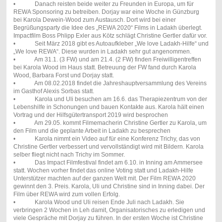
• Danach reisten beide weiter zu Freunden in Europa, um für
REWA Sponsoring zu betreiben. Dorjay war eine Woche in Günzburg
bei Karola Dewein-Wood zum Austausch. Dort wird bei einer
Begrüßungsparty die Idee des „REWA 2020“ Films in Ladakh überlegt.
Impactfilm Boss Phlipp Exler aus Kötz schlägt Christine Gertler dafür vor.
• Seit März 2018 gibt es Autoaufkleber „We love Ladakh-Hilfe“ und
„We love REWA“. Diese wurden in Ladakh sehr gut angenommen.
• Am 31.1. (3 FW) und am 21.4. (2 FW) finden Freiwilligentreffen
bei Karola Wood im Haus statt. Betreuung der FW fand durch Karola
Wood, Barbara Forst und Dorjay statt.
• Am 08.02.2018 findet die Jahreshauptversammlung des Vereins
im Gasthof Alexis Sorbas statt.
• Karola und Uli besuchen am 16.6. das Therapiezentrum von der
Lebenshilfe in Schonungen und bauen Kontakte aus. Karola hält einen
Vortrag und der Hilfsgütertransport 2019 wird besprochen
• Am 29.05. kommt Filmemacherin Christine Gertler zu Karola, um
den Film und die geplante Arbeit in Ladakh zu besprechen
• Karola nimmt ein Video auf für eine Konferenz Trichy, das von
Christine Gertler verbessert und vervollständigt wird mit Bildern. Karola
selber fliegt nicht nach Trichy im Sommer.
• Das Impact Filmfestival findet am 6.10. in Inning am Ammersee
statt. Wochen vorher findet das online Voting statt und Ladakh-Hilfe
Unterstützer machten auf der ganzen Welt mit. Der Film REWA 2020
gewinnt den 3. Preis. Karola, Uli und Christine sind in Inning dabei. Der
Film über REWA wird zum vollen Erfolg.
• Karola Wood und Uli reisen Ende Juli nach Ladakh. Sie
verbringen 2 Wochen in Leh damit, Organisatorisches zu erledigen und
viele Gespräche mit Dorjay zu führen. In der ersten Woche ist Christine