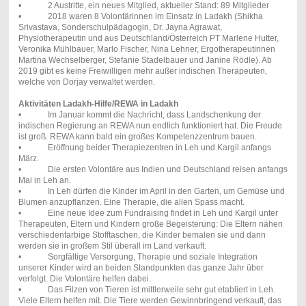
• 2 Austritte, ein neues Mitglied, aktueller Stand: 89 Mitglieder
• 2018 waren 8 Volontärinnen im Einsatz in Ladakh (Shikha
Srivastava, Sonderschulpädagogin, Dr. Jayna Agrawat,
Physiotherapeutin und aus Deutschland/Österreich PT Marlene Hutter,
Veronika Mühlbauer, Marlo Fischer, Nina Lehner, Ergotherapeutinnen
Martina Wechselberger, Stefanie Stadelbauer und Janine Rödle). Ab
2019 gibt es keine Freiwilligen mehr außer indischen Therapeuten,
welche von Dorjay verwaltet werden.
Aktivitäten Ladakh-Hilfe/REWA in Ladakh
• Im Januar kommt die Nachricht, dass Landschenkung der
indischen Regierung an REWA nun endlich funktioniert hat. Die Freude
ist groß. REWA kann bald ein großes Kompetenzzentrum bauen.
• Eröffnung beider Therapiezentren in Leh und Kargil anfangs
März.
• Die ersten Volontäre aus Indien und Deutschland reisen anfangs
Mai in Leh an.
• In Leh dürfen die Kinder im April in den Garten, um Gemüse und
Blumen anzupflanzen. Eine Therapie, die allen Spass macht.
• Eine neue Idee zum Fundraising findet in Leh und Kargil unter
Therapeuten, Eltern und Kindern große Begeisterung: Die Eltern nähen
verschiedenfarbige Stofftaschen, die Kinder bemalen sie und dann
werden sie in großem Stil überall im Land verkauft.
• Sorgfältige Versorgung, Therapie und soziale Integration
unserer Kinder wird an beiden Standpunkten das ganze Jahr über
verfolgt. Die Volontäre helfen dabei.
• Das Filzen von Tieren ist mittlerweile sehr gut etabliert in Leh.
Viele Eltern helfen mit. Die Tiere werden Gewinnbringend verkauft, das