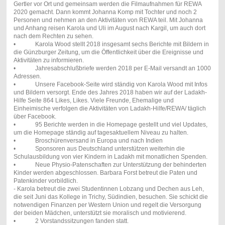
Gertler vor Ort und gemeinsam werden die Filmaufnahmen für REWA
2020 gemacht. Dann kommt Johanna Komp mit Tochter und noch 2
Personen und nehmen an den Aktivitäten von REWA teil. Mit Johanna
und Anhang reisen Karola und Uli im August nach Kargil, um auch dort
nach dem Rechten zu sehen.
• Karola Wood stellt 2018 insgesamt sechs Berichte mit Bildern in
die Günzburger Zeitung, um die Öffentlichkeit über die Ereignisse und
Aktivitäten zu informieren.
• Jahresabschlußbriefe werden 2018 per E-Mail versandt an 1000
Adressen.
• Unsere Facebook-Seite wird ständig von Karola Wood mit Infos
und Bildern versorgt. Ende des Jahres 2018 haben wir auf der Ladakh-
Hilfe Seite 864 Likes, Likes. Viele Freunde, Ehemalige und
Einheimische verfolgen die Aktivitäten von Ladakh-Hilfe/REWA/ täglich
über Facebook.
• 95 Berichte werden in die Homepage gestellt und viel Updates,
um die Homepage ständig auf tagesaktuellem Niveau zu halten.
• Broschürenversand in Europa und nach Indien
• Sponsoren aus Deutschland unterstützen weiterhin die
Schulausbildung von vier Kindern in Ladakh mit monatlichen Spenden.
• Neue Physio-Patenschaften zur Unterstützung der behinderten
Kinder werden abgeschlossen. Barbara Forst betreut die Paten und
Patenkinder vorbildlich.
- Karola betreut die zwei Studentinnen Lobzang und Dechen aus Leh,
die seit Juni das Kollege in Trichy, Südindien, besuchen. Sie schickt die
notwendigen Finanzen per Western Union und regelt die Versorgung
der beiden Mädchen, unterstützt sie moralisch und motivierend.
• 2 Vorstandssitzungen fanden statt.