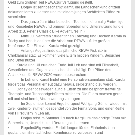
Geld zum größten Teil REWA zur Verfügung gestellt.
• Dorjay ist sehr beschäftigt damit, die Landschenkung offiziell
dokumentieren zu lassen und mit einem jungen Architekten Pläne zu
schmieden.
• Das ganze Jahr über besuchen Touristen, ehemalig Freiwillige
und Reiseleiter REWA und bringen Spenden und Unterstützung für die
Arbeit (z.B. Peter’s Classic Bike Adventures In.)
• Mitte Juli vertreten Studentinnen Lobzang und Dechen Karola in
Trichy und berichten über die Arbeit von REWA auf der großen
Konferenz. Der Film von Karola wird gezeigt.
• Anfangs August finde das jährliche REWA Picknick in
Choklamsar statt. Es kommen viele Eltern mit den Kindern, Besucher
und Unterstützer
- Karola und Uli erreichen Ende Juli Leh und sind mit Filmarbeit,
Gesprächen und Organisatorischem beschäftigt. Die Pläne des
Architekten für REWA 2020 werden besprochen.
• In Leh und Kargil findet eine Personalversammlung statt. Karola
fordert das Personal erneut dazu heraus, selbstständig zu werden.
- Dorjay geht deswegen auf die Eltern zu und bespricht freiwillige
Therapie- und Transportgebühren mit ihnen. Die Eltern machen gerne
mit und sind bereit, Verantwortung zu tragen.
• Im September kommt Ergotherapeut Wolfgang Günter wieder mit
zwei Kinderrollstühlen, gespendet von der Firma Sorg, und einer Reihe
von Hilfsgütern in Leh an.
• Dorjay reist im Sommer 2 x nach Kargil um das dortige Team mit
Supervision, Unterricht und Beratung zu betreuen.
• Regelmäßig werden Fortbildungen für die Einheimischen
geplant, um ihre fachlichen Kenntnisse zu verbessern und