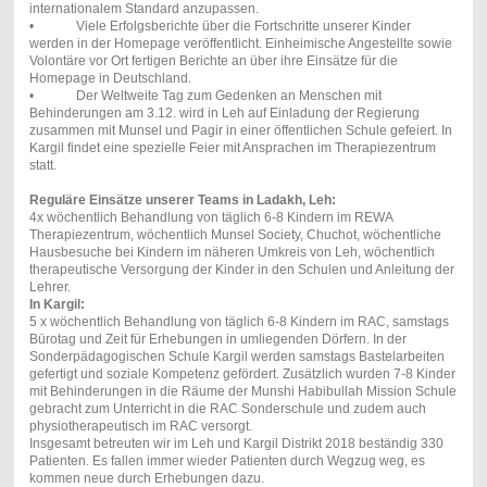
internationalem Standard anzupassen.
• Viele Erfolgsberichte über die Fortschritte unserer Kinder
werden in der Homepage veröffentlicht. Einheimische Angestellte sowie
Volontäre vor Ort fertigen Berichte an über ihre Einsätze für die
Homepage in Deutschland.
• Der Weltweite Tag zum Gedenken an Menschen mit
Behinderungen am 3.12. wird in Leh auf Einladung der Regierung
zusammen mit Munsel und Pagir in einer öffentlichen Schule gefeiert. In
Kargil findet eine spezielle Feier mit Ansprachen im Therapiezentrum
statt.
Reguläre Einsätze unserer Teams in Ladakh, Leh:
4x wöchentlich Behandlung von täglich 6-8 Kindern im REWA
Therapiezentrum, wöchentlich Munsel Society, Chuchot, wöchentliche
Hausbesuche bei Kindern im näheren Umkreis von Leh, wöchentlich
therapeutische Versorgung der Kinder in den Schulen und Anleitung der
Lehrer.
In Kargil:
5 x wöchentlich Behandlung von täglich 6-8 Kindern im RAC, samstags
Bürotag und Zeit für Erhebungen in umliegenden Dörfern. In der
Sonderpädagogischen Schule Kargil werden samstags Bastelarbeiten
gefertigt und soziale Kompetenz gefördert. Zusätzlich wurden 7-8 Kinder
mit Behinderungen in die Räume der Munshi Habibullah Mission Schule
gebracht zum Unterricht in die RAC Sonderschule und zudem auch
physiotherapeutisch im RAC versorgt.
Insgesamt betreuten wir im Leh und Kargil Distrikt 2018 beständig 330
Patienten. Es fallen immer wieder Patienten durch Wegzug weg, es
kommen neue durch Erhebungen dazu.