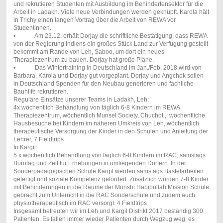
und rekrutieren Studenten mit Ausbildung im Behindertensektor für die
Arbeit in Ladakh. Viele neue Verbindungen werden geknüpft. Karola hält
in Trichy einen langen Vortrag über die Arbeit von REWA vor
Studentinnen.
• Am 23.12. erhält Dorjay die schriftliche Bestätigung, dass REWA
von der Regierung Indiens ein großes Stück Land zur Verfügung gestellt
bekommt am Rande von Leh, Saboo, um dort ein neues
Therapiezentrum zu bauen. Dorjay hat große Pläne.
• Das Wintertraining in Deutschland im Jan./Feb. 2018 wird von
Barbara, Karola und Dorjay gut vorgeplant. Dorjay und Angchok sollen
in Deutschland Spenden für den Neubau generieren und fachliche
Bauhilfe rekrutieren.
Reguläre Einsätze unserer Teams in Ladakh, Leh:
4x wöchentlich Behandlung von täglich 6-8 Kindern im REWA
Therapiezentrum, wöchentlich Munsel Society, Chuchot , wöchentliche
Hausbesuche bei Kindern im näheren Umkreis von Leh, wöchentlich
therapeutische Versorgung der Kinder in den Schulen und Anleitung der
Lehrer, 7 Fieldtrips
In Kargil:
5 x wöchentlich Behandlung von täglich 6-8 Kindern im RAC, samstags
Bürotag und Zeit für Erhebungen in umliegenden Dörfern. In der
Sonderpädagogischen Schule Kargil werden samstags Bastelarbeiten
gefertigt und soziale Kompetenz gefördert. Zusätzlich wurden 7-8 Kinder
mit Behinderungen in die Räume der Munshi Habibullah Mission Schule
gebracht zum Unterricht in die RAC Sonderschule und zudem auch
physiotherapeutisch im RAC versorgt. 4 Fieldtrips
Insgesamt betreuten wir im Leh und Kargil Distrikt 2017 beständig 300
Patienten. Es fallen immer wieder Patienten durch Wegzug weg, es