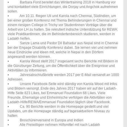
• Barbara Forst bereitet das Wintertraining 2018 in Hamburg vor
und kontaktiert viele Einrichtungen, die Dorjay und Angchok aufnehmen
sollen.
• Am 10.11. fliegen Uli und Karola nach Chennai, Südindien, um
bei einer großen Konferenz mit Thema Behinderungen in Chennai und
einem riesigen College in Trichy vor Studentinnen Vorträge über die
Arbeit von LH zu halten. Sie rekrutiert indische Unterstützung für REWA:
viele Praktikantinnen, die im Behindertenbereich studieren, werden in
Ladakh helfen.
• Sanze Lama und Pastor Dil Bahadur aus Nepal sind in Chennai
bei der Engage Disability Konferenz dabei. Sie lernen viel und nehmen
neue Eindrücke und Ideen mit, welche in Nepal in den Dörfern
angewandt werden können.
• Karola Wood stellt 2017 insgesamt sechs Berichte mit Bildern in
die Günzburger Zeitung, um die Öffentlichkeit über die Ereignisse und
Aktivitäten zu informieren.
• Jahresabschlußbriefe werden 2017 per E-Mail versandt an 1000
Adressen.
• Unsere Facebook-Seite wird ständig von Karola Wood mit Infos
und Bildern versorgt. Ende des Jahres 2017 haben wir auf der Ladakh-
Hilfe Seite 823 Likes, bei Emmanuel Foundation 68 Likes. Viele
Freunde, Ehemalige und Einheimische verfolgen die Aktivitäten von
Ladakh-Hilfe/REWA/Emmanuel Foundation täglich über Facebook.
• Ca. 90 Berichte werden in die Homepage gestellt und viel
Updates, um die Homepage ständig auf tagesaktuellem Niveau zu
halten.
• Broschürenversand in Europa und Indien
• Alle Freiwilligen nehmen Hilfsmittel mit nach Ladakh