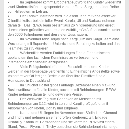
• Im September kommt Ergotherapeut Wolfgang Günter wieder mit
zwei Kinderrollstühlen, gespendet von der Firma Sorg, und einer Reihe
von Hilfsgütern in Leh an.
• Der Ladakh Marathon wird in diesem Jahr im Sinne effektiver
Öffentlichkeitsarbeit ein toller Event, Karola, Uli und Barbara nehmen
daran teil. Das REWA Team besteht aus 26 Mitgliederung und erregt
durch seinen gründlich vorbereiteten Auftritt große Aufmerksamkeit unter
den 6000 Teilnehmern und den vielen Zuschauern.
• Im November reist Dorjay nach Kargil, um das Kargil Team eine
Woche lang mit Supervision, Unterricht und Beratung zu helfen und das
Team neu zu strukturieren.
• Wöchentlich werden Fortbildungen für die Einheimischen
geplant, um ihre fachlichen Kenntnisse zu verbessern und
internationalem Standard anzupassen.
• Viele Erfolgsberichte über die Fortschritte unserer Kinder
werden in der Homepage veröffentlicht. Einheimische Angestellte sowie
Volontäre vor Ort fertigen Berichte an über ihre Einsätze für die
Homepage in Deutschland
• Im Chuchot Hostel gibt es anfangs Dezember einen Mal- und
Bastelwettbewerb für alle Kinder, auch die mit Behinderungen. REWA
Kinder nehmen daran teil und gewinnen Preise.
• Der Weltweite Tag zum Gedenken an Menschen mit
Behinderungen am 3.12. wird in Leh und Kargil groß gefeiert mit
Ansprachen von Norbu, Dorjay und Bilquees.
• Karola und Uli fliegen im November nach Südindien, Chennai
und Trichy und nehmen an einer großen Konferenz teil: Engage
Disability. Karola ist Gastrednerin und sie vertreten REWA mit einem
Stand, Poster, Flyern. In Trichy besuchen sie Behinderteneinrichtungen