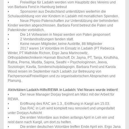
• Freiwillige für Ladakh werden vom Hauptsitz des Vereins und
von Barbara Forst in Hamburg betreut
• Sponsoren aus Deutschland unterstützen weiterhin die
Schulausbildung von vier Kindern in Ladakh mit monatlichen Spenden.
• Neue Physio-Patenschaften zur Unterstützung der behinderten
Kinder werden abgeschlossen. Barbara Forst betreut die Paten und
Patenkinder vorbildlich.
• Die 14 Vollwaisen in Nepal werden von Paten gesponsert
• 2 Vorstandssitzungen fanden statt.
• Keine neuen Mitglieder, keine Austritte, 88 Mitglieder
• 2017 waren 14 Volontäre im Einsatz in Ladakh (PT Rebecca
Winter, PT Mathilde Richon, Ergo Jana Marincowitz,
Orthopädietechnikerin Hannah Bischoff, Dr. Jayna, PT, Tanja, Kiruthiha,
Ratna, Prerna, Mudita, Sapna, Swathi = Psychologinnen, Jeeva,
Soziologin; Kavita, Sonderschulpädagogin. Barbara Forst und Karola
Wood reisen im September nach Ladakh zur Betreuung von
Fachpersonal/Freiwilligen und zu organisatorischen Absprachen und
Planung.
Aktivitäten Ladakh-Hilfe/REWA in Ladakh: Viel Neues wurde initiert!
• Der neue Manager Dorjay beginnt am März mit der Arbeit für
REWA.
• Eröffnung des RAC am 1.3., Eröffnung in Kargil am 15.03.
• Das RAC in Leh wird komplett neu renoviert und umgestaltet
unter Dorjays Aufsicht
• Die ersten Volontäre aus Indien anfangs April in Leh ein und
reist dann nach Kargil, um dort zu helfen.
• Die ersten deutschen Volontäre treffen Ende April ein. Ergo Jana