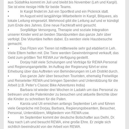
aus Südafrika kommt im Juli und bleibt bis November (Leh und Kargil).
Sie ist eine riesige Hilfe für beide Teams.
• In Kargil findet im Juli ein Sportfest und ein Picknick statt.
• Im August wird langjährige Mitarbeiterin in Kargil, Bilquees, als
lokale Leitung eingesetzt. Mehmood gibt die Leitung auf und er kündigt
zum Ende des Jahres. Eine neue Fachkraft wird gesucht.
• Sorgfältige Versorgung, Therapie und soziale Integration
unserer Kinder wird an beiden Standpunkten das ganze Jahr über
verfolgt. Die Voluntäre helfen dabei. Es werden viele Hausbesuche
gemacht.
• Das Filzen von Tieren ist mittlerweile sehr gut etabliert in Leh.
Viele Eltern helfen mit. Die Tiere werden Gewinnbringend verkauft, das
Geld zum größten Teil REWA zur Verfügung gestellt.
• Dorjay hält viele Schulungen und Vorträge für REWA Personal
und Regierungangetellte. Im Auftrag der Regierung führt er eine
Erhebung über das Auftreten von Behinderungen im Leh Distrikt durch.
• Das ganze Jahr über besuchen Touristen, ehemalig Freiwillige
und Reiseleiter REWA und bringen Spenden und Unterstützung für die
Arbeit (z.B. Peter’s Classic Bike Adventures India)
• Barbara ist wieder drei Wochen in Ladakh um das Personal zu
betreuen und die Patenkinder zu besuchen und aktuelle Berichte über
die Kinder zu schreiben für die Paten.
• Karola und Uli erreichen anfangs September Leh und führen
viele Gespräche mit Dorjay, Barbara, Regierungsbeamten, Besucher,
Personal, Unterstützern, Mitgliedern von REWA usw.
• Im September kommt der deutsche Botschafter aus Delhi, Dr.
Nay nach Leh und besucht REWA, eine große Ehre. Er zeigte sich
sichtlich beeindruckt von der Arbeit von REWA.