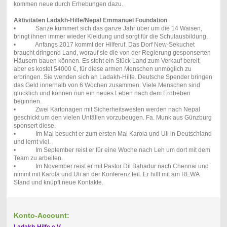
kommen neue durch Erhebungen dazu.
Aktivitäten Ladakh-Hilfe/Nepal Emmanuel Foundation
• Sanze kümmert sich das ganze Jahr über um die 14 Waisen,
bringt ihnen immer wieder Kleidung und sorgt für die Schulausbildung.
• Anfangs 2017 kommt der Hilferuf. Das Dorf New-Sekuchet
braucht dringend Land, worauf sie die von der Regierung gesponserten
Häusern bauen können. Es steht ein Stück Land zum Verkauf bereit,
aber es kostet 54000 €, für diese armen Menschen unmöglich zu
erbringen. Sie wenden sich an Ladakh-Hilfe. Deutsche Spender bringen
das Geld innerhalb von 6 Wochen zusammen. Viele Menschen sind
glücklich und können nun ein neues Leben nach dem Erdbeben
beginnen.
• Zwei Kartonagen mit Sicherheitswesten werden nach Nepal
geschickt um den vielen Unfällen vorzubeugen. Fa. Munk aus Günzburg
sponsert diese.
• Im Mai besucht er zum ersten Mal Karola und Uli in Deutschland
und lernt viel.
• Im September reist er für eine Woche nach Leh um dort mit dem
Team zu arbeiten.
• Im November reist er mit Pastor Dil Bahadur nach Chennai und
nimmt mit Karola und Uli an der Konferenz teil. Er hilft mit am REWA
Stand und knüpft neue Kontakte.
Konto-Account:
Ladakh-Hilfe e.V.