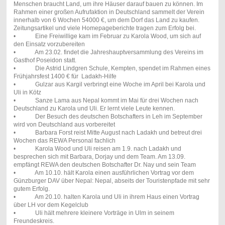
Menschen braucht Land, um ihre Häuser darauf bauen zu können. Im
Rahmen einer großen Aufrufaktion in Deutschland sammelt der Verein
innerhalb von 6 Wochen 54000 €, um dem Dorf das Land zu kaufen.
Zeitungsartikel und viele Homepageberichte tragen zum Erfolg bei.
• Eine Freiwillige kam im Februar zu Karola Wood, um sich auf
den Einsatz vorzubereiten
• Am 23.02. findet die Jahreshauptversammlung des Vereins im
Gasthof Poseidon statt.
• Die Astrid Lindgren Schule, Kempten, spendet im Rahmen eines
Frühjahrsfest 1400 € für Ladakh-Hilfe
• Gulzar aus Kargil verbringt eine Woche im April bei Karola und
Uli in Kötz
• Sanze Lama aus Nepal kommt im Mai für drei Wochen nach
Deutschland zu Karola und Uli. Er lernt viele Leute kennen.
• Der Besuch des deutschen Botschafters in Leh im September
wird von Deutschland aus vorbereitet
• Barbara Forst reist Mitte August nach Ladakh und betreut drei
Wochen das REWA Personal fachlich
• Karola Wood und Uli reisen am 1.9. nach Ladakh und
besprechen sich mit Barbara, Dorjay und dem Team. Am 13.09.
empfängt REWA den deutschen Botschafter Dr. Nay und sein Team
• Am 10.10. hält Karola einen ausführlichen Vortrag vor dem
Günzburger DAV über Nepal: Nepal, abseits der Touristenpfade mit sehr
gutem Erfolg.
• Am 20.10. halten Karola und Uli in ihrem Haus einen Vortrag
über LH vor dem Kegelclub
• Uli hält mehrere kleinere Vorträge in Ulm in seinem
Freundeskreis.